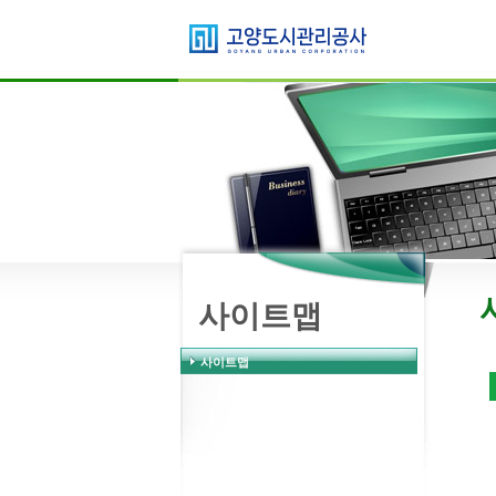
고양시민과 함께하는
인조잔디구장
사이트맵
사이트맵