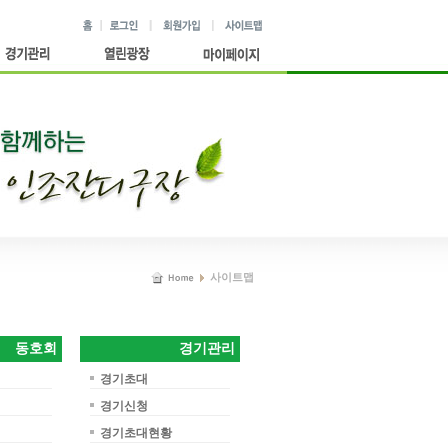
홈
로그인
회원가입
사이트맵
관리
열린광장
My Soccer
사이트맵
▶
home
동호회
경기관리
경기초대
경기신청
경기초대현황