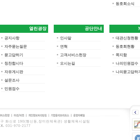
동호회소식
열린광장
공단안내
공지사항
인사말
대관신청현황
자주묻는질문
연혁
동호회현황
묻고답하기
고객서비스헌장
쪽지함
칭찬합시다
오시는길
나의민원접수
자유게시판
나의묻고답하
설문조사
민원접수
서비스
미션/비전
개인정보처리
기업윤리브리
운영자메
덕양구 화신로 190(행신동,장미란체육관) 생활체육시설팀
방침
프스
일
AX.
031-970-2177